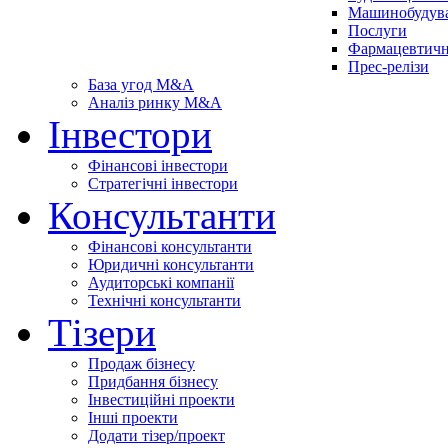
Машинобудув
Послуги
Фармацевтичн
Прес-релізи
База угод M&A
Аналіз ринку M&A
Інвестори
Фінансові інвестори
Стратегічні інвестори
Консультанти
Фінансові консультанти
Юридичні консультанти
Аудиторські компанії
Технічні консультанти
Тізери
Продаж бізнесу
Придбання бізнесу
Інвестиційні проекти
Інші проекти
Додати тізер/проект