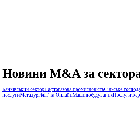
Новини M&A за сектор
Банківський сектор
Нафтогазова промисловість
Сільське господ
послуги
Металургія
IT та Онлайн
Машинобудування
Послуги
Фар