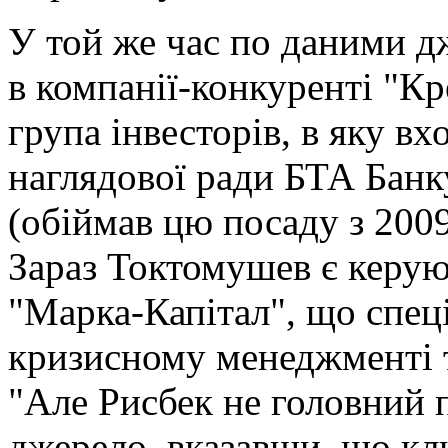
У той же час по даними д
в компанії-конкуренті "Кр
група інвесторів, в яку в
наглядової ради БТА Бан
(обіймав цю посаду з 2009 
Зараз Токтомушев є керу
"Марка-Капітал", що спеці
кризисному менеджменті та
"Але Рисбек не головний 
джерело, вказавши, що к