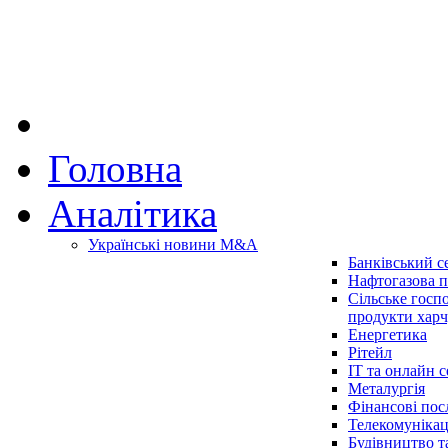
Головна
Аналітика
Українські новини M&A
Банківський с
Нафтогазова п
Сільське госп
продукти хар
Енергетика
Рітейл
IT та онлайн с
Металургія
Фінансові пос
Телекомунікац
Будівництво т