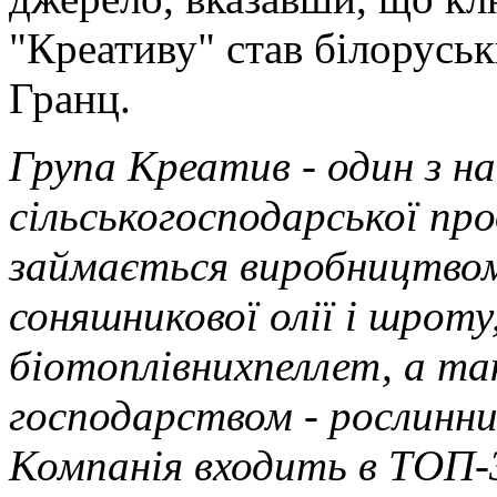
"Креативу" став білорусь
Гранц.
Група Креатив - один з н
сільськогосподарської прод
займається виробництвом
соняшникової олії і шроту
біотоплівнихпеллет, а та
господарством - рослинн
Компанія входить в ТОП-3