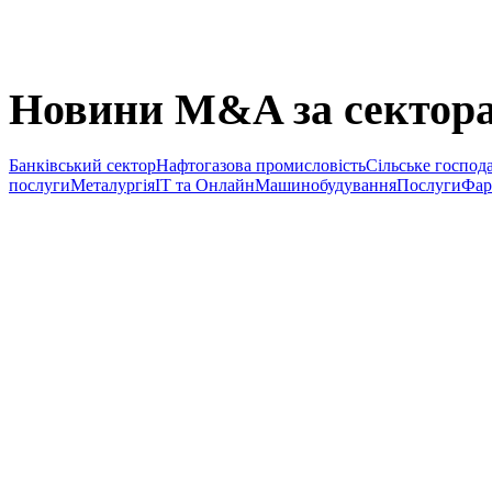
Новини M&A за сектор
Банківський сектор
Нафтогазова промисловість
Сільське господ
послуги
Металургія
IT та Онлайн
Машинобудування
Послуги
Фар