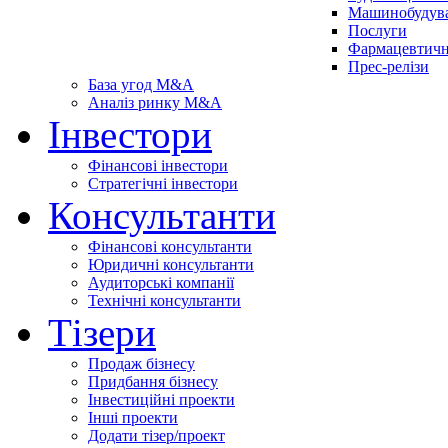
Машинобудув
Послуги
Фармацевтичн
Прес-релізи
База угод M&A
Аналіз ринку M&A
Інвестори
Фінансові інвестори
Стратегічні інвестори
Консультанти
Фінансові консультанти
Юридичні консультанти
Аудиторські компанії
Технічні консультанти
Тізери
Продаж бізнесу
Придбання бізнесу
Інвестиційні проекти
Інші проекти
Додати тізер/проект