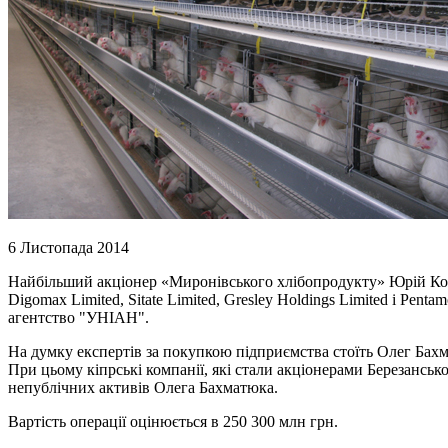
6 Листопада 2014
Найбільший акціонер «Миронівського хлібопродукту» Юрій Косю
Digomax Limited, Sitate Limited, Gresley Holdings Limited і Pen
агентство "УНІАН".
На думку експертів за покупкою підприємства стоїть Олег Бахм
При цьому кіпрські компанії, які стали акціонерами Березанськ
непублічних активів Олега Бахматюка.
Вартість операції оцінюється в 250 300 млн грн.