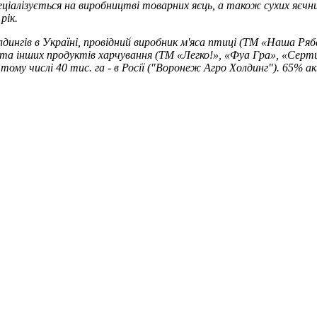
еціалізується на виробництві товарних яєць, а також сухих яєчн
рік.
лдингів в Україні, провідний виробник м'яса птиці (ТМ «Наша Р
і та інших продуктів харчування (ТМ «Легко!», «Фуа Гра», «Серт
 тому числі 40 тис. га - в Росії ("Воронеж Агро Холдинг"). 65%