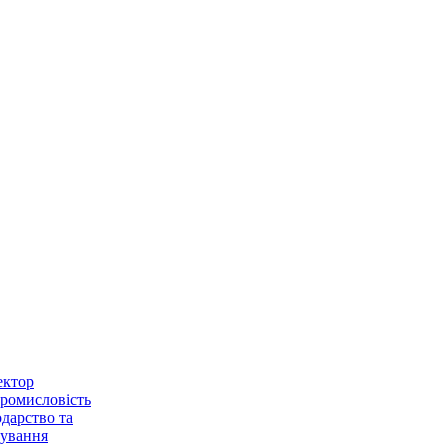
ектор
ромисловість
одарство та
чування