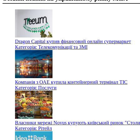
Dragon Capital купив фінансовий онлайн супермаркет
Категорія: Телекомунікації та ЗМІ
Компанія з ОАЕ купила контейнерний термінал ТІС
Категорія: Послуги
Власники мережі Novus купують київський ринок "Стол
Категорія: Рітейл