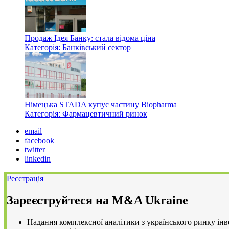
Продаж Ідея Банку: стала відома ціна
Категорія: Банківський сектор
Німецька STADA купує частину Biopharma
Категорія: Фармацевтичний ринок
email
facebook
twitter
linkedin
Реєстрація
Зареєструйтеся на M&A Ukraine
Надання комплексної аналітики з українського ринку інве