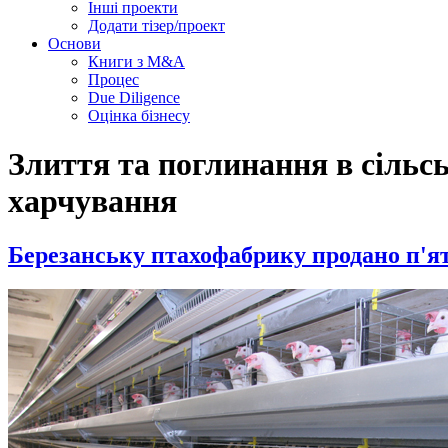
Інші проекти
Додати тізер/проект
Основи
Книги з M&A
Процес
Due Diligence
Оцінка бізнесу
Злиття та поглинання в сільс
харчування
Березанську птахофабрику продано п'я