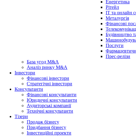
Енергетика
Рітейл
IT та онлайн с
Металургія
Фінансові пос
Телекомунікац
Будівництво т
Машинобудув
Послуги
Фармацевтичн
Прес-релізи
База угод M&A
Аналіз ринку M&A
Інвестори
Фінансові інвестори
Стратегічні інвестори
Консультанти
Фінансові консультанти
Юридичні консультанти
Аудиторські компанії
Технічні консультанти
Тізери
Продаж бізнесу
Придбання бізнесу
Інвестиційні проекти