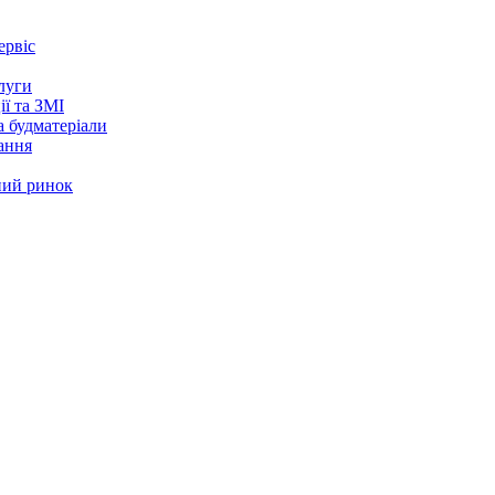
ервіс
луги
ії та ЗМІ
а будматеріали
ання
ий ринок