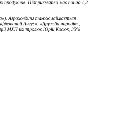
их продуктів. Підприємство має понад 1,2
яба»). Агрохолдинг також займається
ифікований Ангус», «Дружба народів»,
 акцій МХП контролює Юрій Косюк, 35% -