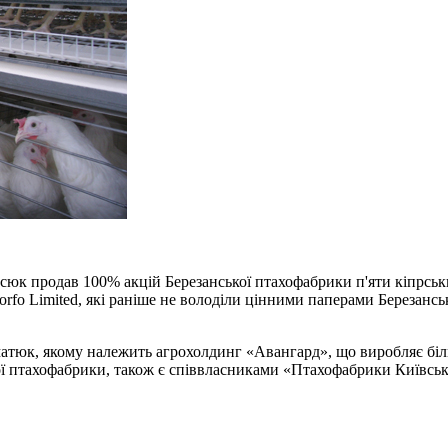
к продав 100% акцій Березанської птахофабрики п'яти кіпрським
tamorfo Limited, які раніше не володіли цінними паперами Березан
атюк, якому належить агрохолдинг «Авангард», що виробляє біль
ої птахофабрики, також є співвласниками «Птахофабрики Київської