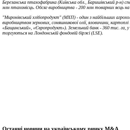
Березанська птахофабрика (Київська обл., Баришівський р-н) сп
млн птахомісць. Обсяг виробництва - 200 млн товарних яєць на 
"Миронівський хлібопродукт" (МХП) - один з найбільших агрохо
виробництвом зернових, соняшникової олії, яловичини, картопл
«Бащинський», «Європродукт»). Земельний банк - 360 тис. га, у
торгуються на Лондонській фондовій біржі (LSE).
Останні новини на українському ринку M&A