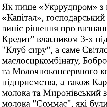
Як пише «Укррудпром» з 
«Капітал», господарський 
виніс рішення про визнан
Кредит" власником 3-х пі
"Клуб сиру", а саме Світл
маслосиркомбінату, Бобр
та Молочноконсервного ко
підприємства, а також Кар
молока та Миронівський з
молока "Соммас", які були