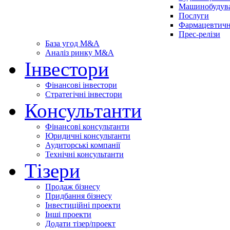
Машинобудув
Послуги
Фармацевтичн
Прес-релізи
База угод M&A
Аналіз ринку M&A
Інвестори
Фінансові інвестори
Стратегічні інвестори
Консультанти
Фінансові консультанти
Юридичні консультанти
Аудиторські компанії
Технічні консультанти
Тізери
Продаж бізнесу
Придбання бізнесу
Інвестиційні проекти
Інші проекти
Додати тізер/проект