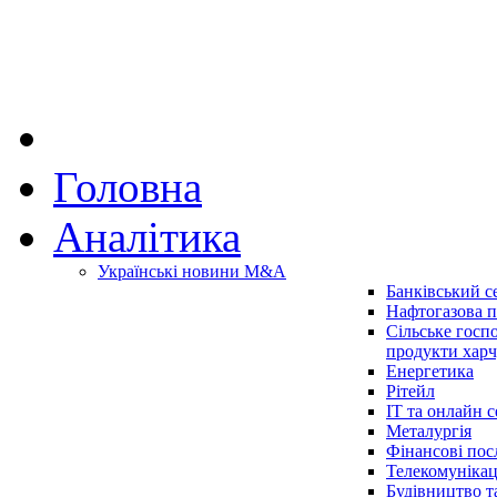
Головна
Аналітика
Українські новини M&A
Банківський с
Нафтогазова п
Сільське госп
продукти хар
Енергетика
Рітейл
IT та онлайн с
Металургія
Фінансові пос
Телекомунікац
Будівництво т