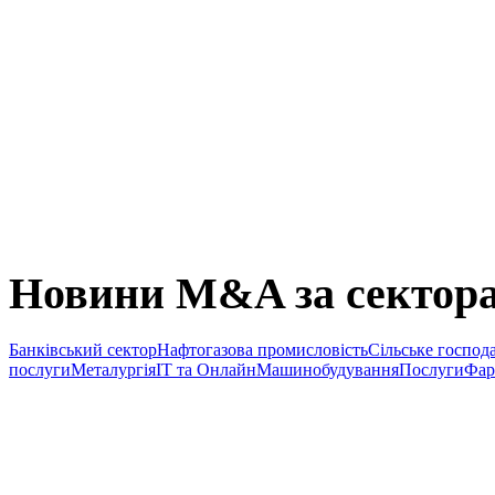
Новини M&A за сектор
Банківський сектор
Нафтогазова промисловість
Сільське господ
послуги
Металургія
IT та Онлайн
Машинобудування
Послуги
Фар