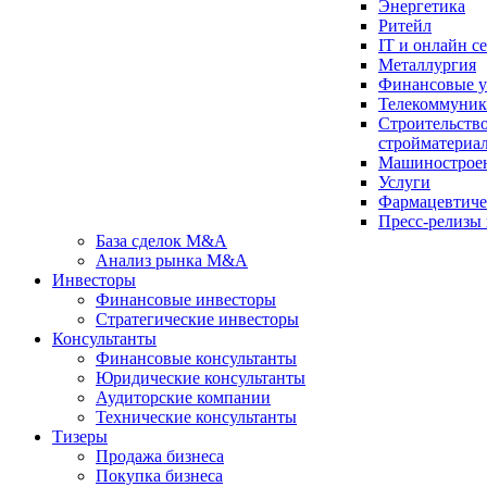
Энергетика
Ритейл
IT и онлайн с
Металлургия
Финансовые у
Телекоммуни
Строительство
стройматериа
Машинострое
Услуги
Фарма­цев­ти­ч
Пресс-релизы
База сделок M&A
Анализ рынка M&A
Инвесторы
Финансовые инвесторы
Стратегические инвесторы
Консультанты
Финансовые консультанты
Юридические консультанты
Аудиторские компании
Технические консультанты
Тизеры
Продажа бизнеса
Покупка бизнеса