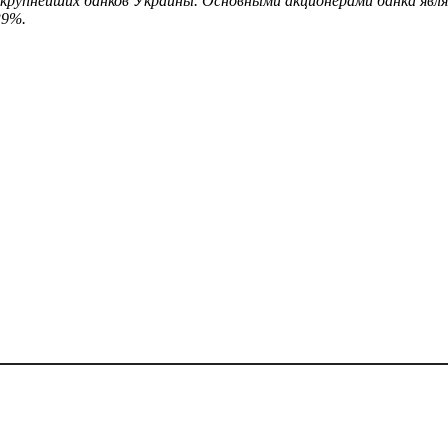
у крупнейших банков Украины. Основными акционерами банка явл
39%.