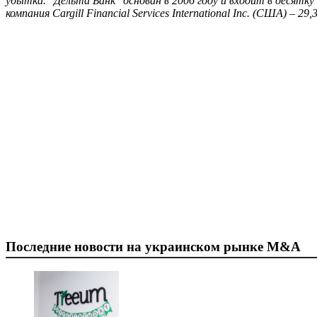
убытка.
"Дельта Банк" основан в 2006 году и входит в десятк
компания Cargill Financial Services International Inc. (США) – 29,
Последние новости на украинском рынке M&A