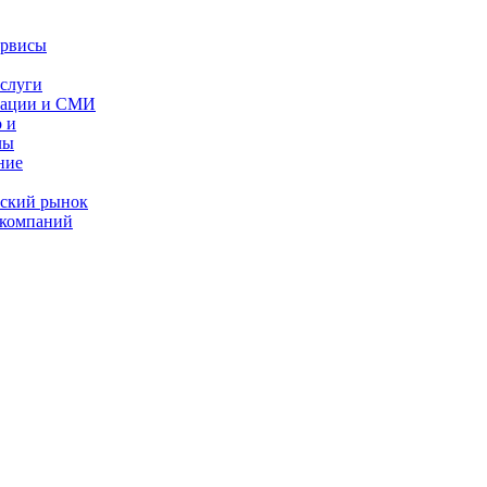
ервисы
слуги
кации и СМИ
 и
лы
ние
ес­кий рынок
 компаний