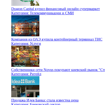
Dragon Capital купил финансовый онлайн супермаркет
Категория: Телекоммуникации и СМИ
Компания из ОАЭ купила контейнерный терминал ТИС
Категория: Услуги
Собственники сети Novus покупают киевский рынок "С
Категория: Ритейл
Продажа Идея Банка: стала известна цена
Категория: Банковский сектор