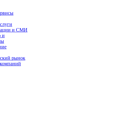
ервисы
слуги
кации и СМИ
 и
лы
ние
ес­кий рынок
 компаний