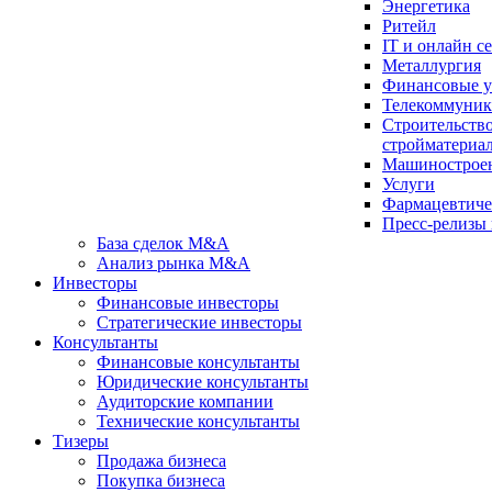
Энергетика
Ритейл
IT и онлайн с
Металлургия
Финансовые у
Телекоммуни
Строительство
стройматериа
Машинострое
Услуги
Фарма­цев­ти­ч
Пресс-релизы
База сделок M&A
Анализ рынка M&A
Инвесторы
Финансовые инвесторы
Стратегические инвесторы
Консультанты
Финансовые консультанты
Юридические консультанты
Аудиторские компании
Технические консультанты
Тизеры
Продажа бизнеса
Покупка бизнеса