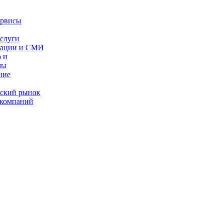
ервисы
слуги
кации и СМИ
 и
лы
ние
ес­кий рынок
 компаний