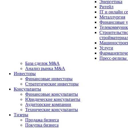
Энергетика
Ритейл
IT и онлайн с
Металлургия
Финансовые у
Телекоммуни
Строительство
стройматериа
Машинострое
Услуги
Фарма­цев­ти­ч
Пресс-релизы
База сделок M&A
Анализ рынка M&A
Инвесторы
Финансовые инвесторы
Стратегические инвесторы
Консультанты
Финансовые консультанты
Юридические консультанты
Аудиторские компании
Технические консультанты
Тизеры
Продажа бизнеса
Покупка бизнеса