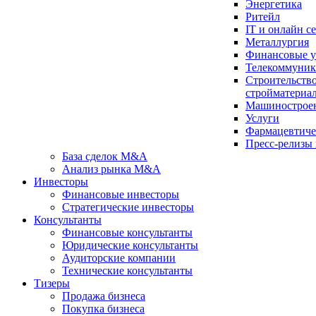
Энергетика
Ритейл
IT и онлайн с
Металлургия
Финансовые у
Телекоммуни
Строительство
стройматериа
Машинострое
Услуги
Фарма­цев­ти­ч
Пресс-релизы
База сделок M&A
Анализ рынка M&A
Инвесторы
Финансовые инвесторы
Стратегические инвесторы
Консультанты
Финансовые консультанты
Юридические консультанты
Аудиторские компании
Технические консультанты
Тизеры
Продажа бизнеса
Покупка бизнеса