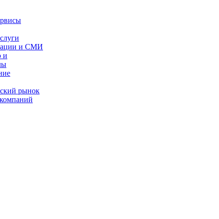
ервисы
слуги
кации и СМИ
 и
лы
ние
ес­кий рынок
 компаний