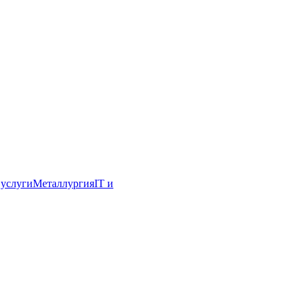
услуги
Металлургия
IT и