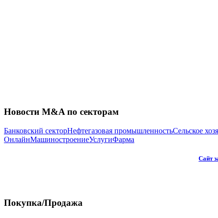
Новости M&A по секторам
Банковский сектор
Нефтегазовая промышленность
Сельское хоз
Онлайн
Машиностроение
Услуги
Фарма
Сайт з
Покупка/Продажа